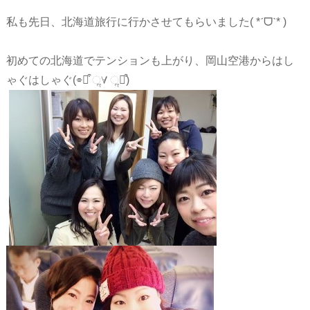
私も先日、北海道旅行に行かさせてもらいました( *ˊᗜˋ* )
初めての北海道でテンションも上がり、岡山空港からはし
ゃぐはしゃぐ(⌯꒪͒ ૢ∀ ૢ꒪͒)