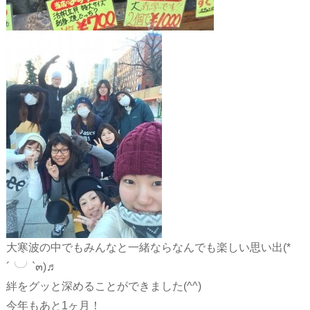
大寒波の中でもみんなと一緒ならなんでも楽しい思い出(*
´╰╯`๓)♬
絆をグッと深めることができました(^^)
今年もあと1ヶ月！