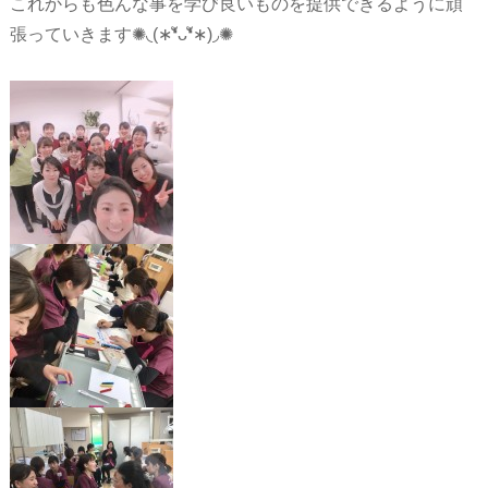
これからも色んな事を学び良いものを提供できるように頑
張っていきます✺◟(∗❛ัᴗ❛ั∗)◞✺