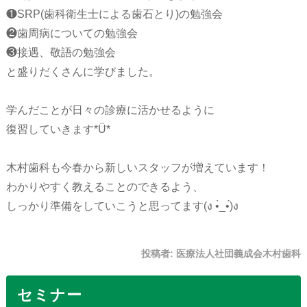
❶SRP(歯科衛生士による歯石とり)の勉強会
❷歯周病についての勉強会
❸接遇、敬語の勉強会
と盛りだくさんに学びました。
学んだことが日々の診療に活かせるように
復習していきます*Ü*
木村歯科も今春から新しいスタッフが増えています！
わかりやすく教えることのできるよう、
しっかり準備をしていこうと思ってます(ง •̀_•́)ง
投稿者:
医療法人社団義成会木村歯科
セミナー