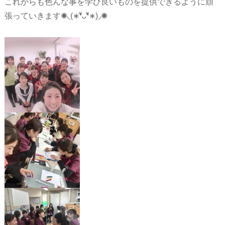
これからも色んな事を学び良いものを提供できるように頑
張っていきます✺◟(∗❛ัᴗ❛ั∗)◞✺