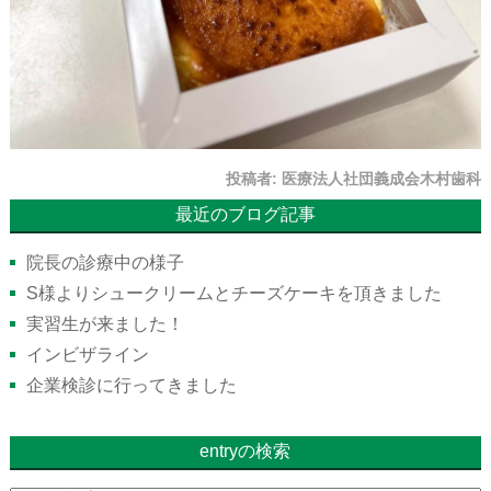
投稿者:
医療法人社団義成会木村歯科
最近のブログ記事
院長の診療中の様子
S様よりシュークリームとチーズケーキを頂きました
実習生が来ました！
インビザライン
企業検診に行ってきました
entryの検索